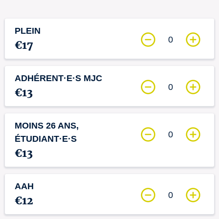
PLEIN
0
€17
ADHÉRENT·E·S MJC
0
€13
MOINS 26 ANS,
0
ÉTUDIANT·E·S
€13
AAH
0
€12