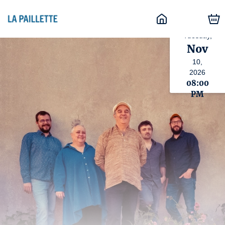
Tuesday,
Nov
10,
2026
08:00
PM