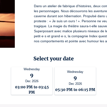
Dans un atelier de fabrique d’histoires, deux co
les personnages. Nous découvrons les aventures
caverne durant son hibernation. Propulsé dans un
proteste : « Je suis un ours ! ». Personne ne veu
tragique. La magie du théâtre saura-t-elle sauv
Superposant avec malice plusieurs niveaux de le
petit·e·s et grand·e·s, la compagnie Index quest
nos comportements et pointe avec humour les ab
License number: R-20-9629 / R-20-9632 / R-20-9633
Select your date
Wednesday
Wednesday
9
9
Dec 2026
Dec 2026
03:00 PM to 03:45
05:30 PM to 06:15 PM
PM