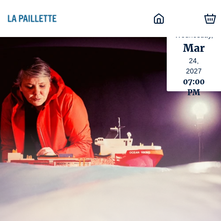
Wednesday,
Mar
24,
2027
07:00
PM