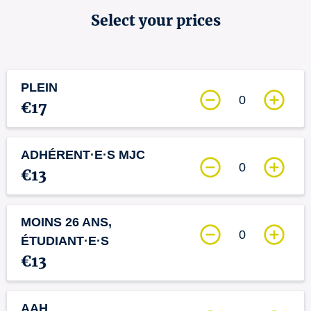
Select your prices
PLEIN
0
€17
ADHÉRENT·E·S MJC
0
€13
MOINS 26 ANS,
0
ÉTUDIANT·E·S
€13
AAH